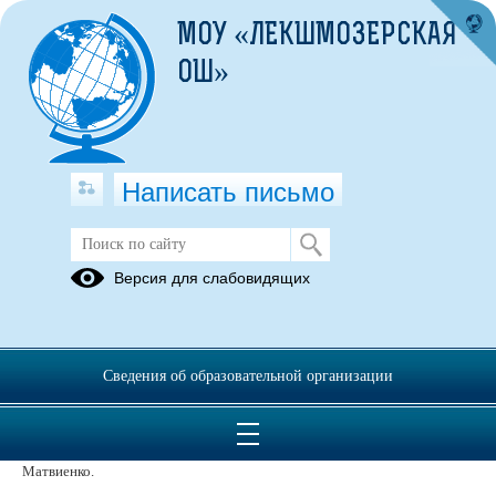
МОУ «ЛЕКШМОЗЕРСКАЯ
ОШ»
Написать письмо
Единые уроки
Версия для слабовидящих
В Российских школах проходит Единый урок по безопасности в
Сведения об образовательной организации
Интернет
Инициатором проведения Единого урока выступила спикер Совета
Федерации Федерального Собрания Российской Федерации В.И.
Матвиенко.