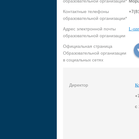
образовательной организации*
Морщ
Контактные телефоны
+7(8
образовательной организации*
Адрес электронной почты
L-oz
образовательной организации
Официальная страница
Образовательной организации
в социальных сетях
Директор
К
+
с