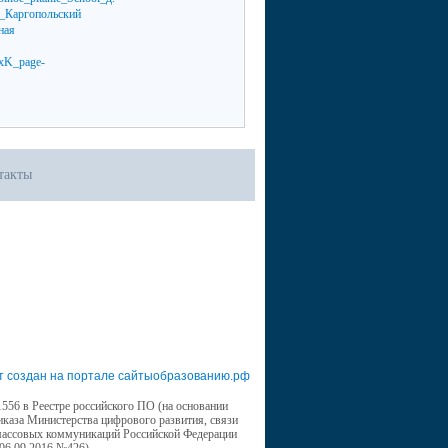
такты
т создан на портале сайтыобразованию.рф
556 в Реестре российского ПО (на основании
иказа Министерства цифрового развития, связи
массовых коммуникаций Российской Федерации