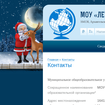
МОУ «Л
164136, Архангельск
Напи
Свед
Главная
»
Контакты
Контакты
Муниципальное общеобразовательное у
Сокращенное наименование
МОУ
образовательной организации*
Адрес местонахождения
1641