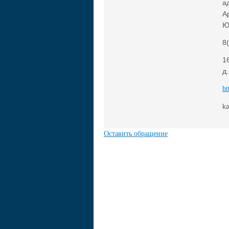
а
А
Ю
8
1
д
ht
k
Оставить обращение