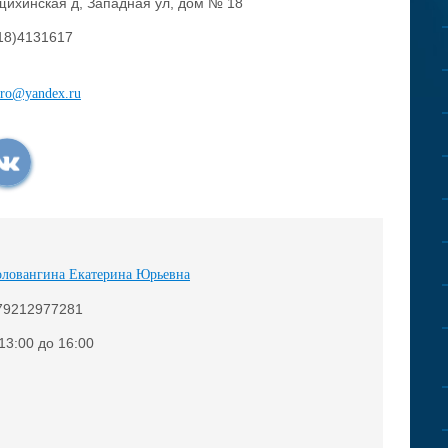
ихинская д, Западная ул, дом № 18
18)4131617
ero@yandex.ru
оловангина Екатерина Юрьевна
79212977281
 13:00 до 16:00