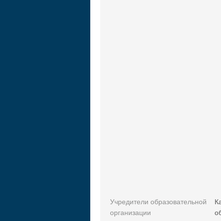
Учредители образовательной
К
организации
о