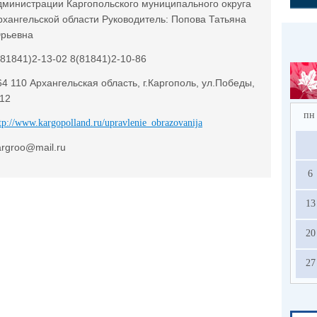
дминистрации Каргопольского муниципального округа
рхангельской области Руководитель: Попова Татьяна
рьевна
(81841)2-13-02 8(81841)2-10-86
64 110 Архангельская область, г.Каргополь, ул.Победы,
.12
пн
tp://www.kargopolland.ru/upravlenie_obrazovanija
argroo@mail.ru
6
13
20
27