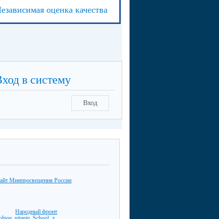
езависимая оценка качества
Вход в систему
Вход
айт Минпросвещения России
Народный фронт