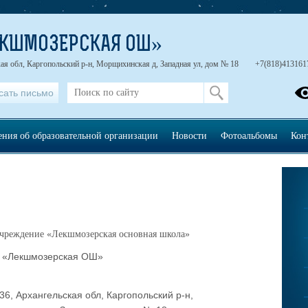
ЕКШМОЗЕРСКАЯ ОШ»
ая обл, Каргопольский р-н, Морщихинская д, Западная ул, дом № 18
+7(818)413161
сать письмо
ения об образовательной организации
Новости
Фотоальбомы
Кон
чреждение «Лекшмозерская основная школа»
 «Лекшмозерская ОШ»
36, Архангельская обл, Каргопольский р-н,