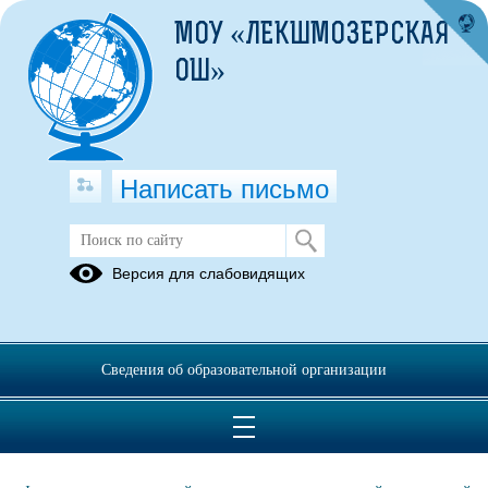
МОУ «ЛЕКШМОЗЕРСКАЯ
ОШ»
Написать письмо
Службы психологической помощи
Версия для слабовидящих
12.04.2024
Центр помощи семье и детям (г. Каргополь)
164110, Архангельская обл., г. Каргополь, пер. Ленинградский, д. 2
Сведения об образовательной организации
"А"
, тел.: (81841) 2-11-73, E-mail:
priutkar@yandex.ru
.
https://vk.com/priutkar
Телефон доверия