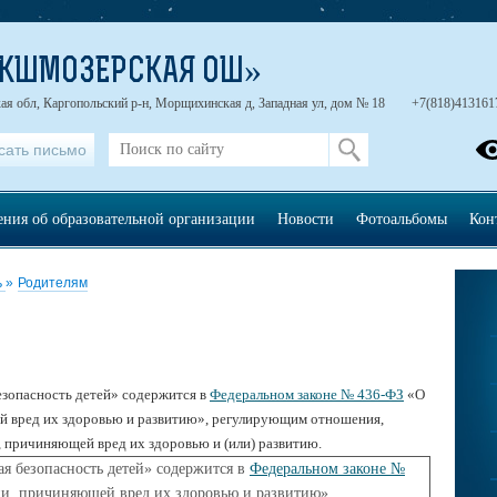
ЕКШМОЗЕРСКАЯ ОШ»
ая обл, Каргопольский р-н, Морщихинская д, Западная ул, дом № 18
+7(818)413161
сать письмо
ения об образовательной организации
Новости
Фотоальбомы
Кон
ь
»
Родителям
зопасность детей» содержится в
Федеральном законе № 436-ФЗ
«О
й вред их здоровью и развитию», регулирующим отношения,
, причиняющей вред их здоровью и (или) развитию.
 безопасность детей» содержится в
Федеральном законе №
и, причиняющей вред их здоровью и развитию»,