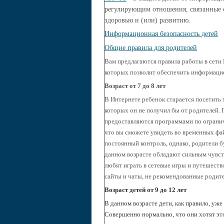
регулирующим отношения, связанные 
здоровью и (или) развитию.
Информационная безопасность детей
Общие правила для родителей
Вам предлагаются правила работы в сети
которых позволит обеспечить информаци
Возраст от 7 до 8 лет
В Интернете ребенок старается посетить 
которых он не получил бы от родителей.
предоставляются программами по ограниче
что вы сможете увидеть во временных файл
постоянный контроль, однако, родители б
данном возрасте обладают сильным чувст
любят играть в сетевые игры и путешеств
сайты и чаты, не рекомендованные родит
Возраст детей от 9 до 12 лет
В данном возрасте дети, как правило, уж
Совершенно нормально, что они хотят это