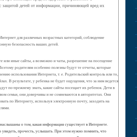
с защитой детей от информации, причиняющей вред их
 Интернет для различных возрастных категорий, соблюдение
онную безопасность ваших детей.
те или иные сайты, а возможно и чаты, разрешение на посещение
 Поэтому родителям особенно полезны будут те отчеты, которые
нию использования Интернета, т. е. Родительский контроль или то,
ах. В результате, у ребенка не будет ощущения, что за ним ведется
удут по-прежнему знать, какие сайты посещает их ребенок. Дети в
вом семьи, они доверчивы и не сомневаются в авторитетах. Они
овать по Интернету, используя электронную почту, заходить на
елями.
е наслышаны о том, какая информация существует в Интернете.
 увидеть, прочесть, услышать. При этом нужно помнить, что