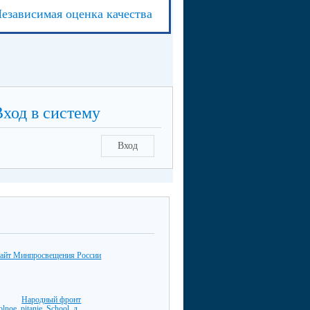
езависимая оценка качества
Вход в систему
Вход
айт Минпросвещения России
Народный фронт