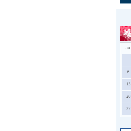
пн
6
13
20
27