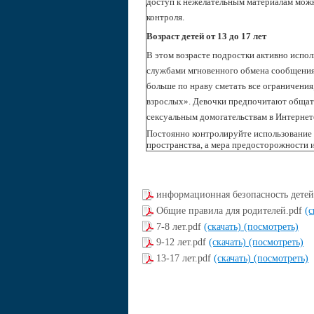
доступ к нежелательным материалам можн
контроля.
Возраст детей от 13 до 17 лет
В этом возрасте подростки активно испо
службами мгновенного обмена сообщениям
больше по нраву сметать все ограничения
взрослых». Девочки предпочитают общатьс
сексуальным домогательствам в Интернет
Постоянно контролируйте использование
пространства, а мера предосторожности 
информационная безопасность детей
Общие правила для родителей.pdf
(с
7-8 лет.pdf
(скачать)
(посмотреть)
9-12 лет.pdf
(скачать)
(посмотреть)
13-17 лет.pdf
(скачать)
(посмотреть)