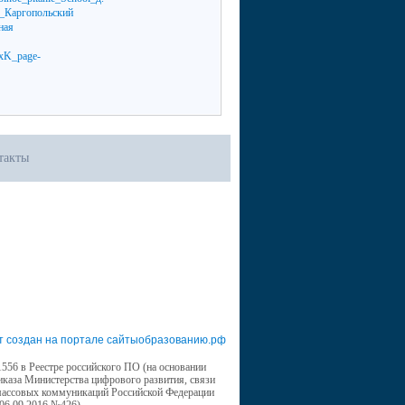
такты
т создан на портале сайтыобразованию.рф
556 в Реестре российского ПО (на основании
иказа Министерства цифрового развития, связи
массовых коммуникаций Российской Федерации