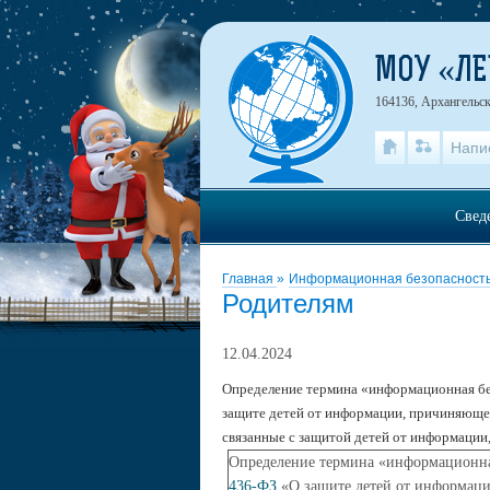
МОУ «Л
164136, Архангельск
Напи
Свед
Главная
»
Информационная безопасност
Родителям
12.04.2024
Определение термина «информационная бе
защите детей от информации, причиняюще
связанные с защитой детей от информации
Определение термина «информационная
436-ФЗ
«О защите детей от информаци