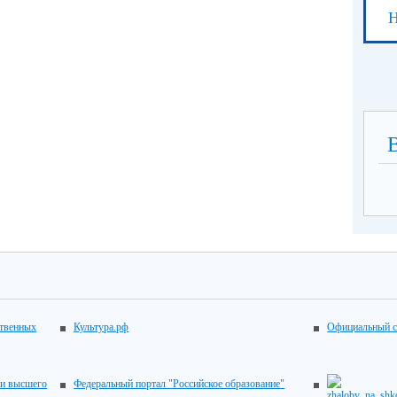
Н
ственных
Культура.рф
Официальный с
 и высшего
Федеральный портал "Российское образование"