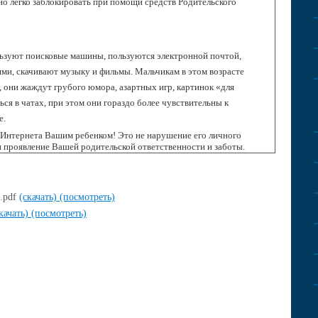
о легко заблокировать при помощи средств Родительского
льзуют поисковые машины, пользуются электронной почтой,
и, скачивают музыку и фильмы. Мальчикам в этом возрасте
, они жаждут грубого юмора, азартных игр, картинок «для
я в чатах, при этом они гораздо более чувствительны к
е.
 Интернета Вашим ребенком! Это не нарушение его личного
и проявление Вашей родительской ответственности и заботы.
.pdf
(скачать)
(посмотреть)
качать)
(посмотреть)